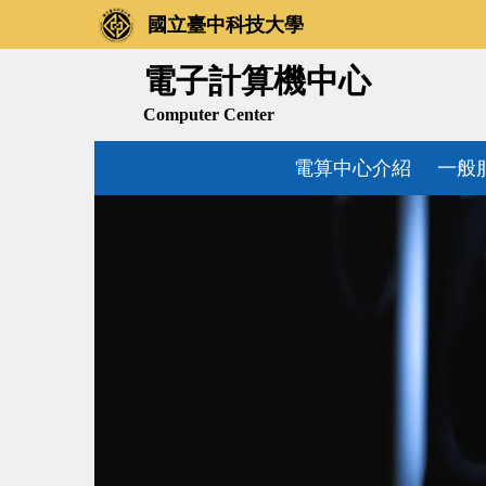
跳
國立臺中科技大學
到
主
電子計算機中心
要
Computer Center
內
容
電算中心介紹
一般
區