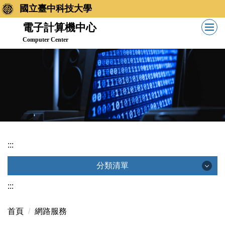
跳
國立臺中科技大學
到
電子計算機中心
主
Computer Center
要
內
容
區
:::
分類清單
分類清單
:::
首頁
網路服務
服務團隊