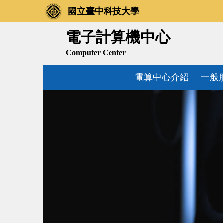
跳
國立臺中科技大學
到
主
電子計算機中心
要
Computer Center
內
容
電算中心介紹
一般
區