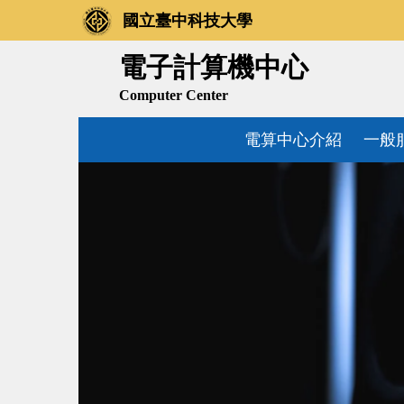
跳
國立臺中科技大學
到
主
電子計算機中心
要
Computer Center
內
容
電算中心介紹
一般
區