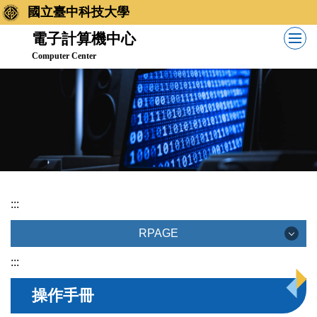
跳
國立臺中科技大學
到
電子計算機中心
主
Computer Center
要
內
容
區
:::
RPAGE
RPAGE
:::
操作手冊
最新消息